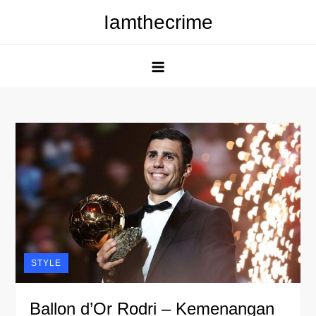
Skip
Iamthecrime
to
content
STYLE
Ballon d’Or Rodri – Kemenangan