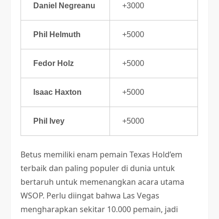
Daniel Negreanu
+3000
Phil Helmuth
+5000
Fedor Holz
+5000
Isaac Haxton
+5000
Phil Ivey
+5000
Betus memiliki enam pemain Texas Hold’em
terbaik dan paling populer di dunia untuk
bertaruh untuk memenangkan acara utama
WSOP. Perlu diingat bahwa Las Vegas
mengharapkan sekitar 10.000 pemain, jadi