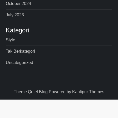
October 2024
July 2023
Kategori
Style
Tak Berkategori
Uncategorized
Theme Quiet Blog Powered by
Kantipur Themes