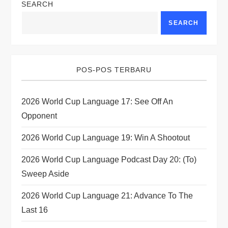
n
SEARCH
a
SEARCH
v
i
POS-POS TERBARU
g
2026 World Cup Language 17: See Off An
Opponent
a
2026 World Cup Language 19: Win A Shootout
t
2026 World Cup Language Podcast Day 20: (to)
i
Sweep Aside
o
2026 World Cup Language 21: Advance To The
Last 16
n