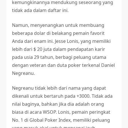
kemungkinannya mendukung seseorang yang
tidak ada dalam daftar ini.
Namun, menyenangkan untuk membuang
beberapa dolar di belakang pemain favorit
Anda dari enam ini. Jesse Lonis, yang memiliki
lebih dari $ 20 juta dalam pendapatan karir
pada usia 29 tahun, berbagi peluang utama
dengan veteran dan duta poker terkenal Daniel
Negreanu.
Negreanu tidak lebih dari nama yang dapat
dikenali untuk bertaruh pada +3000. Tidak ada
nilai baginya, bahkan jika dia adalah orang
biasa di acara WSOP. Lonis, pemain peringkat
No. 1 di Global Poker Index, memiliki peluang