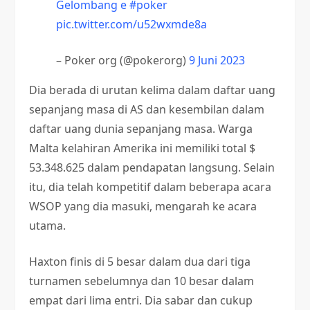
Gelombang e
#poker
pic.twitter.com/u52wxmde8a
– Poker org (@pokerorg)
9 Juni 2023
Dia berada di urutan kelima dalam daftar uang
sepanjang masa di AS dan kesembilan dalam
daftar uang dunia sepanjang masa. Warga
Malta kelahiran Amerika ini memiliki total $
53.348.625 dalam pendapatan langsung. Selain
itu, dia telah kompetitif dalam beberapa acara
WSOP yang dia masuki, mengarah ke acara
utama.
Haxton finis di 5 besar dalam dua dari tiga
turnamen sebelumnya dan 10 besar dalam
empat dari lima entri. Dia sabar dan cukup