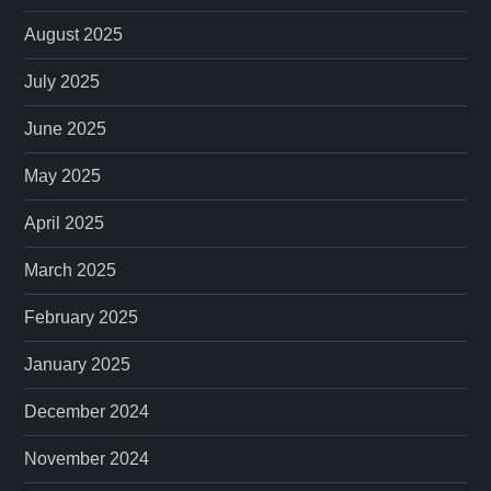
August 2025
July 2025
June 2025
May 2025
April 2025
March 2025
February 2025
January 2025
December 2024
November 2024