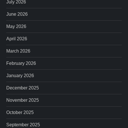
July 2026
June 2026
May 2026
April 2026
March 2026
February 2026
January 2026
December 2025
November 2025
October 2025
September 2025