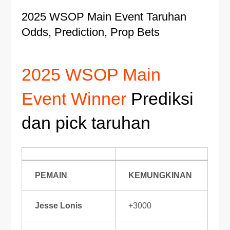
2025 WSOP Main Event Taruhan
Odds, Prediction, Prop Bets
2025 WSOP Main
Event Winner
Prediksi
dan pick taruhan
PEMAIN
KEMUNGKINAN
Jesse Lonis
+3000