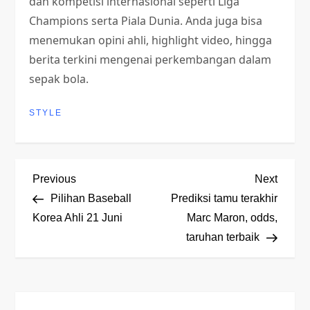
dan kompetisi internasional seperti Liga
Champions serta Piala Dunia. Anda juga bisa
menemukan opini ahli, highlight video, hingga
berita terkini mengenai perkembangan dalam
sepak bola.
STYLE
P
Previous
Next
Previous
Next
Post
Post
Pilihan Baseball
Prediksi tamu terakhir
o
Korea Ahli 21 Juni
Marc Maron, odds,
taruhan terbaik
s
t