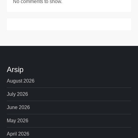
No comments to show.
Arsip
August 2026
July 2026
June 2026
May 2026
April 2026