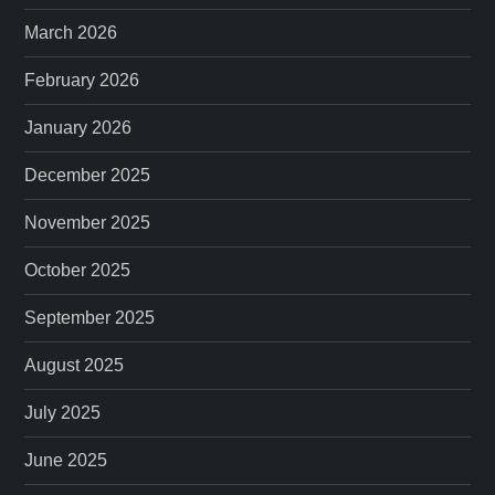
March 2026
February 2026
January 2026
December 2025
November 2025
October 2025
September 2025
August 2025
July 2025
June 2025