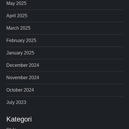
May 2025
April 2025
March 2025
February 2025
January 2025
December 2024
November 2024
October 2024
July 2023
Kategori