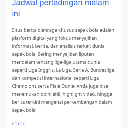
Jadwal pertadingan malam
ini
Situs berita olahraga khusus sepak bola adalah
platform digital yang fokus menyajikan
informasi, berita, dan analisis terkait dunia
sepak bola. Sering menyajikan liputan
mendalam tentang liga-liga utama dunia
seperti Liga Inggris, La Liga, Serie A, Bundesliga,
dan kompetisi internasional seperti Liga
Champions serta Piala Dunia. Anda juga bisa
menemukan opini ahli, highlight video, hingga
berita terkini mengenai perkembangan dalam
sepak bola.
STYLE