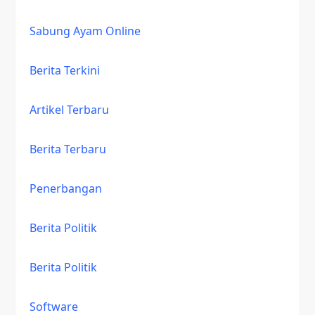
Sabung Ayam Online
Berita Terkini
Artikel Terbaru
Berita Terbaru
Penerbangan
Berita Politik
Berita Politik
Software