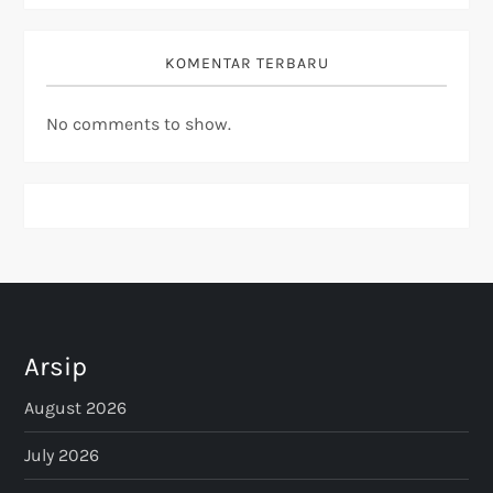
KOMENTAR TERBARU
No comments to show.
Arsip
August 2026
July 2026