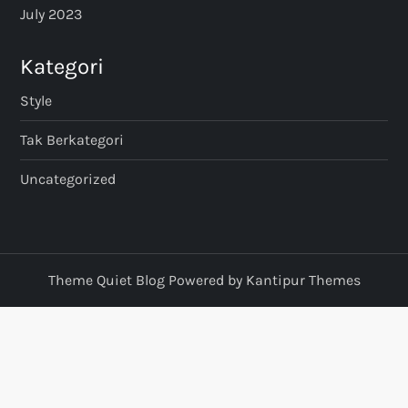
July 2023
Kategori
Style
Tak Berkategori
Uncategorized
Theme Quiet Blog Powered by
Kantipur Themes