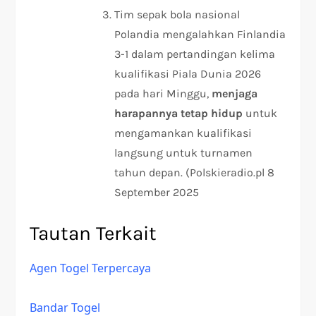
Tim sepak bola nasional
Polandia mengalahkan Finlandia
3-1 dalam pertandingan kelima
kualifikasi Piala Dunia 2026
pada hari Minggu,
menjaga
harapannya tetap hidup
untuk
mengamankan kualifikasi
langsung untuk turnamen
tahun depan. (Polskieradio.pl 8
September 2025
Tautan Terkait
Agen Togel Terpercaya
Bandar Togel