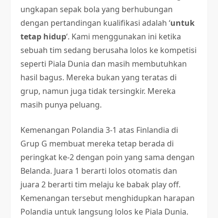
ungkapan sepak bola yang berhubungan
dengan pertandingan kualifikasi adalah ‘
untuk
tetap hidup
‘. Kami menggunakan ini ketika
sebuah tim sedang berusaha lolos ke kompetisi
seperti Piala Dunia dan masih membutuhkan
hasil bagus. Mereka bukan yang teratas di
grup, namun juga tidak tersingkir. Mereka
masih punya peluang.
Kemenangan Polandia 3-1 atas Finlandia di
Grup G membuat mereka tetap berada di
peringkat ke-2 dengan poin yang sama dengan
Belanda. Juara 1 berarti lolos otomatis dan
juara 2 berarti tim melaju ke babak play off.
Kemenangan tersebut menghidupkan harapan
Polandia untuk langsung lolos ke Piala Dunia.