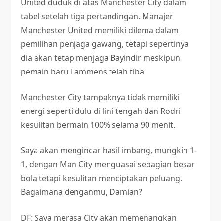
United duduk di atas Manchester City dalam
tabel setelah tiga pertandingan. Manajer
Manchester United memiliki dilema dalam
pemilihan penjaga gawang, tetapi sepertinya
dia akan tetap menjaga Bayindir meskipun
pemain baru Lammens telah tiba.
Manchester City tampaknya tidak memiliki
energi seperti dulu di lini tengah dan Rodri
kesulitan bermain 100% selama 90 menit.
Saya akan mengincar hasil imbang, mungkin 1-
1, dengan Man City menguasai sebagian besar
bola tetapi kesulitan menciptakan peluang.
Bagaimana denganmu, Damian?
DF: Saya merasa City akan memenangkan