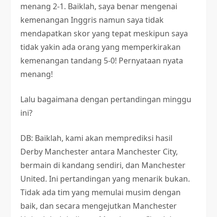
menang 2-1. Baiklah, saya benar mengenai
kemenangan Inggris namun saya tidak
mendapatkan skor yang tepat meskipun saya
tidak yakin ada orang yang memperkirakan
kemenangan tandang 5-0! Pernyataan nyata
menang!
Lalu bagaimana dengan pertandingan minggu
ini?
DB: Baiklah, kami akan memprediksi hasil
Derby Manchester antara Manchester City,
bermain di kandang sendiri, dan Manchester
United. Ini pertandingan yang menarik bukan.
Tidak ada tim yang memulai musim dengan
baik, dan secara mengejutkan Manchester