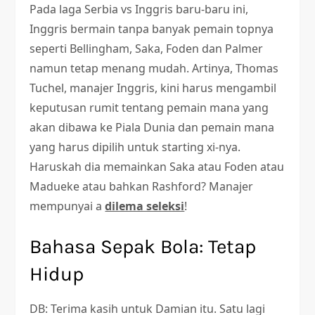
Pada laga Serbia vs Inggris baru-baru ini,
Inggris bermain tanpa banyak pemain topnya
seperti Bellingham, Saka, Foden dan Palmer
namun tetap menang mudah. Artinya, Thomas
Tuchel, manajer Inggris, kini harus mengambil
keputusan rumit tentang pemain mana yang
akan dibawa ke Piala Dunia dan pemain mana
yang harus dipilih untuk starting xi-nya.
Haruskah dia memainkan Saka atau Foden atau
Madueke atau bahkan Rashford? Manajer
mempunyai a
dilema seleksi
!
Bahasa Sepak Bola: Tetap
Hidup
DB: Terima kasih untuk Damian itu. Satu lagi