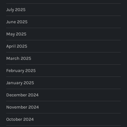
July 2025
June 2025
May 2025
April 2025
March 2025
February 2025
January 2025
December 2024
November 2024
October 2024