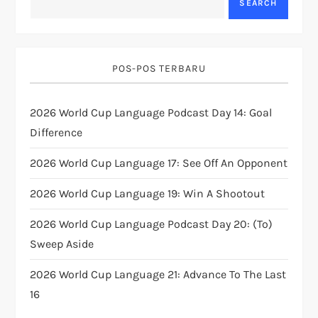
SEARCH
v
i
POS-POS TERBARU
g
2026 World Cup Language Podcast Day 14: Goal
a
Difference
t
2026 World Cup Language 17: See Off An Opponent
i
2026 World Cup Language 19: Win A Shootout
o
2026 World Cup Language Podcast Day 20: (to)
Sweep Aside
n
2026 World Cup Language 21: Advance To The Last
16