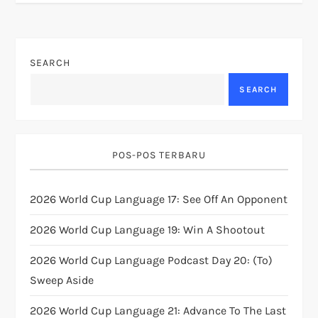
t
n
SEARCH
a
SEARCH
v
i
POS-POS TERBARU
g
2026 World Cup Language 17: See Off An Opponent
a
2026 World Cup Language 19: Win A Shootout
t
2026 World Cup Language Podcast Day 20: (to)
i
Sweep Aside
o
2026 World Cup Language 21: Advance To The Last