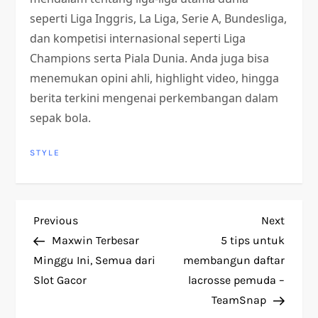
seperti Liga Inggris, La Liga, Serie A, Bundesliga,
dan kompetisi internasional seperti Liga
Champions serta Piala Dunia. Anda juga bisa
menemukan opini ahli, highlight video, hingga
berita terkini mengenai perkembangan dalam
sepak bola.
STYLE
P
Previous
Next
Previous
Next
Post
Post
Maxwin Terbesar
5 tips untuk
o
Minggu Ini, Semua dari
membangun daftar
Slot Gacor
lacrosse pemuda –
s
TeamSnap