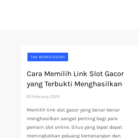
Skip
to
content
TAK BERKATEGORI
Cara Memilih Link Slot Gacor
yang Terbukti Menghasilkan
Memilih link slot gacor yang benar-benar
menghasilkan sangat penting bagi para
pemain slot online. Situs yang tepat dapat
meningkatkan peluang kemenangan dan