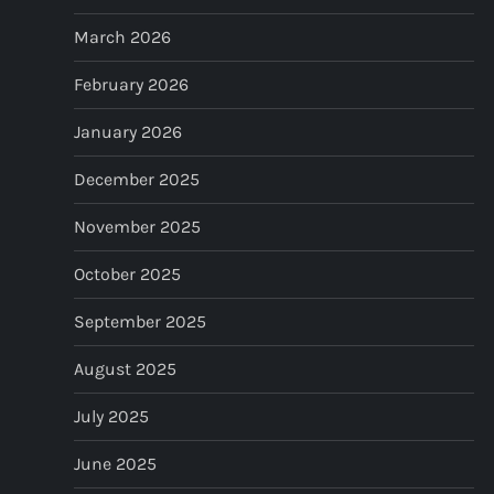
March 2026
February 2026
January 2026
December 2025
November 2025
October 2025
September 2025
August 2025
July 2025
June 2025