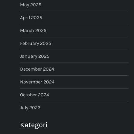
May 2025
April 2025
March 2025
February 2025
January 2025
December 2024
November 2024
October 2024
July 2023
Kategori