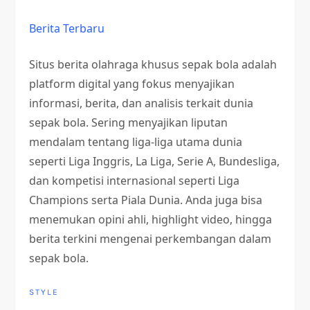
Berita Terbaru
Situs berita olahraga khusus sepak bola adalah
platform digital yang fokus menyajikan
informasi, berita, dan analisis terkait dunia
sepak bola. Sering menyajikan liputan
mendalam tentang liga-liga utama dunia
seperti Liga Inggris, La Liga, Serie A, Bundesliga,
dan kompetisi internasional seperti Liga
Champions serta Piala Dunia. Anda juga bisa
menemukan opini ahli, highlight video, hingga
berita terkini mengenai perkembangan dalam
sepak bola.
STYLE