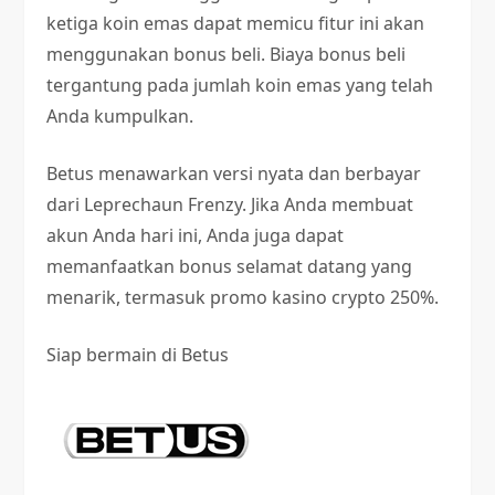
ketiga koin emas dapat memicu fitur ini akan
menggunakan bonus beli. Biaya bonus beli
tergantung pada jumlah koin emas yang telah
Anda kumpulkan.
Betus menawarkan versi nyata dan berbayar
dari Leprechaun Frenzy. Jika Anda membuat
akun Anda hari ini, Anda juga dapat
memanfaatkan bonus selamat datang yang
menarik, termasuk promo kasino crypto 250%.
Siap bermain di Betus