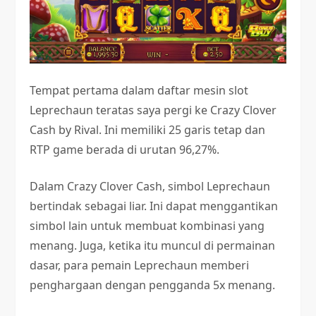
Tempat pertama dalam daftar mesin slot
Leprechaun teratas saya pergi ke Crazy Clover
Cash by Rival. Ini memiliki 25 garis tetap dan
RTP game berada di urutan 96,27%.
Dalam Crazy Clover Cash, simbol Leprechaun
bertindak sebagai liar. Ini dapat menggantikan
simbol lain untuk membuat kombinasi yang
menang. Juga, ketika itu muncul di permainan
dasar, para pemain Leprechaun memberi
penghargaan dengan pengganda 5x menang.