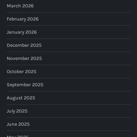
March 2026
February 2026
January 2026
December 2025
November 2025
October 2025
September 2025
August 2025
July 2025
June 2025