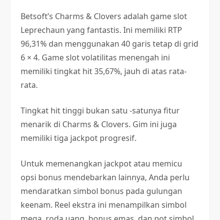
Betsoft’s Charms & Clovers adalah game slot
Leprechaun yang fantastis. Ini memiliki RTP
96,31% dan menggunakan 40 garis tetap di grid
6 × 4. Game slot volatilitas menengah ini
memiliki tingkat hit 35,67%, jauh di atas rata-
rata.
Tingkat hit tinggi bukan satu -satunya fitur
menarik di Charms & Clovers. Gim ini juga
memiliki tiga jackpot progresif.
Untuk memenangkan jackpot atau memicu
opsi bonus mendebarkan lainnya, Anda perlu
mendaratkan simbol bonus pada gulungan
keenam. Reel ekstra ini menampilkan simbol
mega, roda uang, bonus emas, dan pot simbol