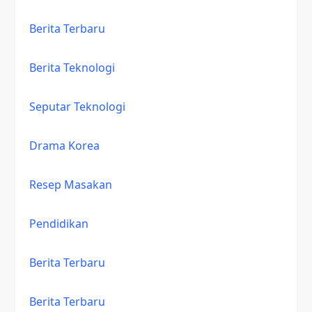
Berita Terbaru
Berita Teknologi
Seputar Teknologi
Drama Korea
Resep Masakan
Pendidikan
Berita Terbaru
Berita Terbaru