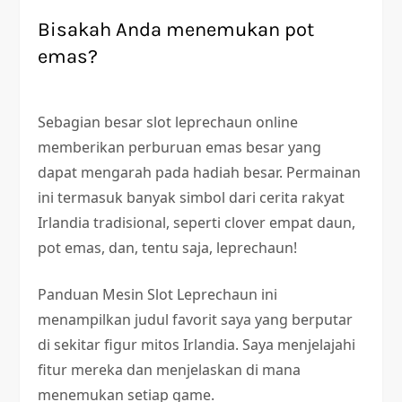
Bisakah Anda menemukan pot
emas?
Sebagian besar slot leprechaun online
memberikan perburuan emas besar yang
dapat mengarah pada hadiah besar. Permainan
ini termasuk banyak simbol dari cerita rakyat
Irlandia tradisional, seperti clover empat daun,
pot emas, dan, tentu saja, leprechaun!
Panduan Mesin Slot Leprechaun ini
menampilkan judul favorit saya yang berputar
di sekitar figur mitos Irlandia. Saya menjelajahi
fitur mereka dan menjelaskan di mana
menemukan setiap game.