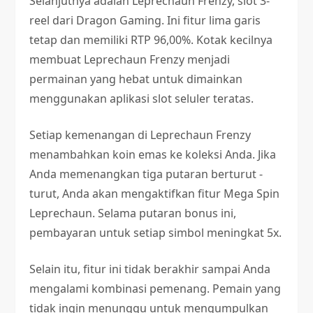
Selanjutnya adalah Leprechaun Frenzy, slot 3-
reel dari Dragon Gaming. Ini fitur lima garis
tetap dan memiliki RTP 96,00%. Kotak kecilnya
membuat Leprechaun Frenzy menjadi
permainan yang hebat untuk dimainkan
menggunakan aplikasi slot seluler teratas.
Setiap kemenangan di Leprechaun Frenzy
menambahkan koin emas ke koleksi Anda. Jika
Anda memenangkan tiga putaran berturut -
turut, Anda akan mengaktifkan fitur Mega Spin
Leprechaun. Selama putaran bonus ini,
pembayaran untuk setiap simbol meningkat 5x.
Selain itu, fitur ini tidak berakhir sampai Anda
mengalami kombinasi pemenang. Pemain yang
tidak ingin menunggu untuk mengumpulkan