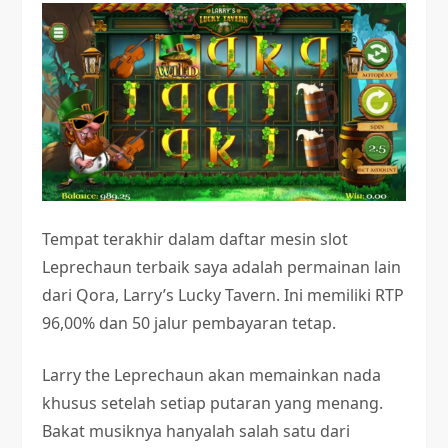
Tempat terakhir dalam daftar mesin slot
Leprechaun terbaik saya adalah permainan lain
dari Qora, Larry’s Lucky Tavern. Ini memiliki RTP
96,00% dan 50 jalur pembayaran tetap.
Larry the Leprechaun akan memainkan nada
khusus setelah setiap putaran yang menang.
Bakat musiknya hanyalah salah satu dari