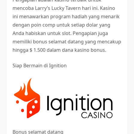
mencoba Larry’s Lucky Tavern hari ini. Kasino
ini menawarkan program hadiah yang menarik
dengan poin comp untuk setiap dolar yang
Anda habiskan untuk slot. Pengapian juga
memiliki bonus selamat datang yang mencakup
hingga $ 1.500 dalam dana kasino bonus.
Siap Bermain di Ignition
Bonus selamat datang