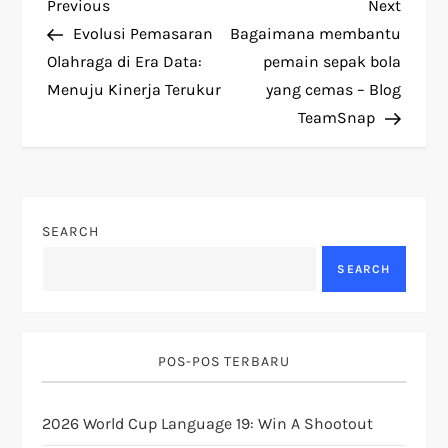
P
Previous
Next
Previous
Next
Post
Post
Evolusi Pemasaran
Bagaimana membantu
o
Olahraga di Era Data:
pemain sepak bola
Menuju Kinerja Terukur
yang cemas – Blog
s
TeamSnap
t
n
SEARCH
a
SEARCH
v
i
POS-POS TERBARU
g
2026 World Cup Language 19: Win A Shootout
a