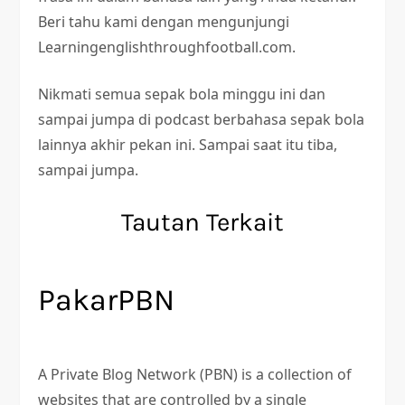
Beri tahu kami dengan mengunjungi
Learningenglishthroughfootball.com.
Nikmati semua sepak bola minggu ini dan
sampai jumpa di podcast berbahasa sepak bola
lainnya akhir pekan ini. Sampai saat itu tiba,
sampai jumpa.
Tautan Terkait
PakarPBN
A Private Blog Network (PBN) is a collection of
websites that are controlled by a single