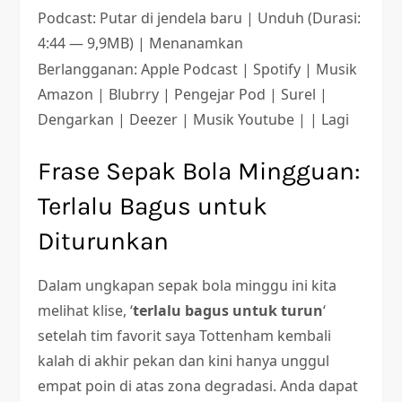
Podcast: Putar di jendela baru | Unduh (Durasi:
4:44 — 9,9MB) | Menanamkan
Berlangganan: Apple Podcast | Spotify | Musik
Amazon | Blubrry | Pengejar Pod | Surel |
Dengarkan | Deezer | Musik Youtube | | Lagi
Frase Sepak Bola Mingguan:
Terlalu Bagus untuk
Diturunkan
Dalam ungkapan sepak bola minggu ini kita
melihat klise, ‘
terlalu bagus untuk turun
‘
setelah tim favorit saya Tottenham kembali
kalah di akhir pekan dan kini hanya unggul
empat poin di atas zona degradasi. Anda dapat