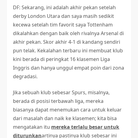
DF: Sekarang, ini adalah akhir pekan setelah
derby London Utara dan saya masih sedikit
kecewa setelah tim favorit saya Tottenham
dikalahkan dengan baik oleh rivalnya Arsenal di
akhir pekan. Skor akhir 4-1 di kandang sendiri
pun telak. Kekalahan terbaru ini membuat klub
kini berada di peringkat 16 klasemen Liga
Inggris dan hanya unggul empat poin dari zona
degradasi.
Jika sebuah klub sebesar Spurs, misalnya,
berada di posisi terbawah liga, mereka
biasanya dapat menemukan cara untuk keluar
dari masalah dan naik ke klasemen; kita bisa
mengatakan itu
mereka terlalu besar untuk
diturunkan
artinya pastinya klub sebesar ini