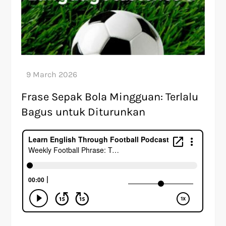
Frase Sepak Bola Mingguan: Terlalu
Bagus untuk Diturunkan