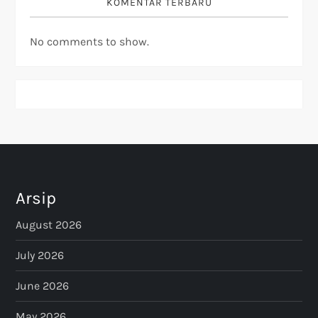
KOMENTAR TERBARU
No comments to show.
Arsip
August 2026
July 2026
June 2026
May 2026