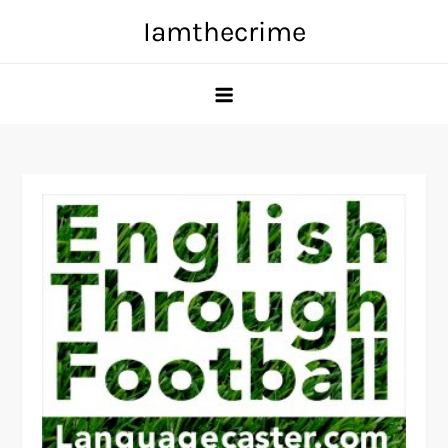
Skip
Iamthecrime
to
content