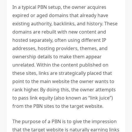
In a typical PBN setup, the owner acquires
expired or aged domains that already have
existing authority, backlinks, and history. These
domains are rebuilt with new content and
hosted separately, often using different IP
addresses, hosting providers, themes, and
ownership details to make them appear
unrelated. Within the content published on
these sites, links are strategically placed that
point to the main website the owner wants to
rank higher. By doing this, the owner attempts
to pass link equity (also known as “link juice”)
from the PBN sites to the target website.
The purpose of a PBN is to give the impression
that the target website is naturally earning links