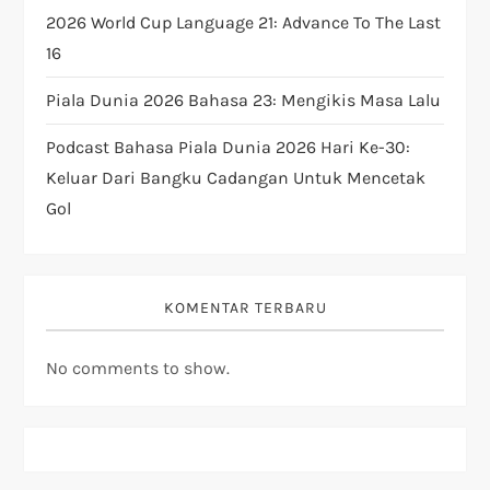
2026 World Cup Language 21: Advance To The Last
o
16
n
Piala Dunia 2026 Bahasa 23: Mengikis Masa Lalu
Podcast Bahasa Piala Dunia 2026 Hari Ke-30:
Keluar Dari Bangku Cadangan Untuk Mencetak
Gol
KOMENTAR TERBARU
No comments to show.