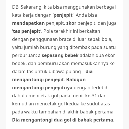
DB: Sekarang, kita bisa menggunakan berbagai
kata kerja dengan ‘
penjepit
‘. Anda bisa
mendapatkan
penjepit,
skor
penjepit, dan juga
‘
tas penjepit
‘. Pola terakhir ini berkaitan
dengan penggunaan brace di luar sepak bola,
yaitu jumlah burung yang ditembak pada suatu
perburuan: a
sepasang bebek
adalah dua ekor
bebek, dan pemburu akan memasukkannya ke
dalam tas untuk dibawa pulang –
dia
mengantongi penjepit
.
Balogun
mengantongi penjepitnya
dengan terlebih
dahulu mencetak gol pada menit ke-31 dan
kemudian mencetak gol kedua ke sudut atas
pada waktu tambahan di akhir babak pertama.
Dia mengantongi dua gol di babak pertama
.