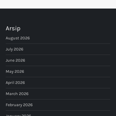
Arsip
August 2026
July 2026
June 2026
May 2026
April 2026
March 2026
February 2026
January 2026