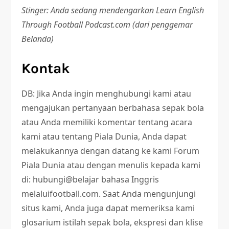
Stinger: Anda sedang mendengarkan Learn English
Through Football Podcast.com (dari penggemar
Belanda)
Kontak
DB: Jika Anda ingin menghubungi kami atau
mengajukan pertanyaan berbahasa sepak bola
atau Anda memiliki komentar tentang acara
kami atau tentang Piala Dunia, Anda dapat
melakukannya dengan datang ke kami
Forum
Piala Dunia
atau dengan menulis kepada kami
di:
hubungi@belajar bahasa Inggris
melaluifootball.com.
Saat Anda mengunjungi
situs kami
,
Anda juga dapat memeriksa kami
glosarium
istilah sepak bola, ekspresi dan
klise