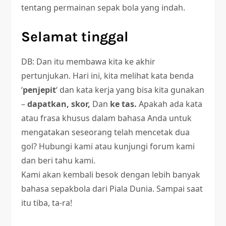
tentang
permainan sepak bola yang indah.
Selamat tinggal
DB: Dan itu membawa kita ke akhir
pertunjukan. Hari ini, kita melihat kata benda
‘
penjepit
‘ dan kata kerja yang bisa kita gunakan
–
dapatkan, skor,
Dan
ke tas.
Apakah ada kata
atau frasa khusus dalam bahasa Anda untuk
mengatakan seseorang telah mencetak dua
gol? Hubungi kami atau kunjungi forum kami
dan beri tahu kami.
Kami akan kembali besok dengan lebih banyak
bahasa sepakbola dari Piala Dunia. Sampai saat
itu tiba, ta-ra!