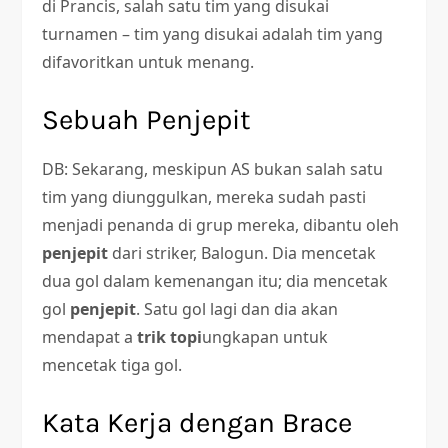
di Prancis, salah satu tim yang disukai
turnamen – tim yang disukai adalah tim yang
difavoritkan untuk menang.
Sebuah Penjepit
DB: Sekarang, meskipun AS bukan salah satu
tim yang diunggulkan, mereka sudah pasti
menjadi penanda di grup mereka, dibantu oleh
penjepit
dari striker, Balogun. Dia mencetak
dua gol dalam kemenangan itu; dia mencetak
gol
penjepit
. Satu gol lagi dan dia akan
mendapat a
trik topi
ungkapan untuk
mencetak tiga gol.
Kata Kerja dengan Brace