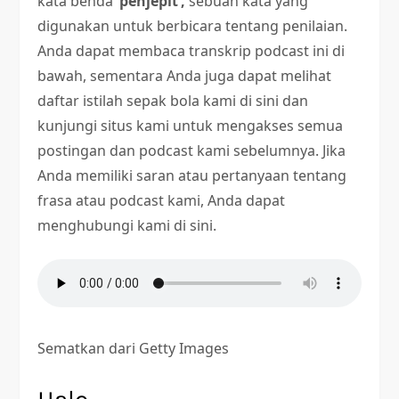
kata benda
‘penjepit’,
sebuah kata yang
digunakan untuk berbicara tentang penilaian.
Anda dapat membaca transkrip podcast ini di
bawah, sementara Anda juga dapat melihat
daftar istilah sepak bola kami di sini dan
kunjungi situs kami untuk mengakses semua
postingan dan podcast kami sebelumnya. Jika
Anda memiliki saran atau pertanyaan tentang
frasa atau podcast kami, Anda dapat
menghubungi kami di sini.
Sematkan dari Getty Images