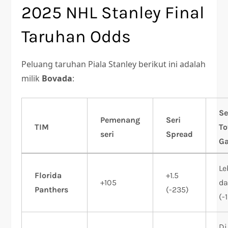
2025 NHL Stanley Final
Taruhan Odds
Peluang taruhan Piala Stanley berikut ini adalah
milik
Bovada
:
Se
Pemenang
Seri
TIM
To
seri
Spread
G
Le
Florida
+1.5
+105
da
Panthers
(-235)
(-
Di