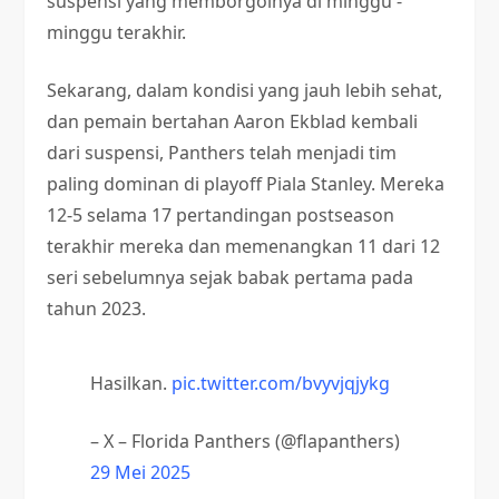
suspensi yang memborgolnya di minggu -
minggu terakhir.
Sekarang, dalam kondisi yang jauh lebih sehat,
dan pemain bertahan Aaron Ekblad kembali
dari suspensi, Panthers telah menjadi tim
paling dominan di playoff Piala Stanley. Mereka
12-5 selama 17 pertandingan postseason
terakhir mereka dan memenangkan 11 dari 12
seri sebelumnya sejak babak pertama pada
tahun 2023.
Hasilkan.
pic.twitter.com/bvyvjqjykg
– X – Florida Panthers (@flapanthers)
29 Mei 2025