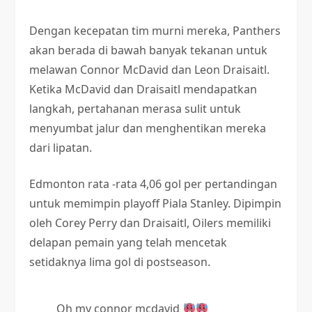
Dengan kecepatan tim murni mereka, Panthers
akan berada di bawah banyak tekanan untuk
melawan Connor McDavid dan Leon Draisaitl.
Ketika McDavid dan Draisaitl mendapatkan
langkah, pertahanan merasa sulit untuk
menyumbat jalur dan menghentikan mereka
dari lipatan.
Edmonton rata -rata 4,06 gol per pertandingan
untuk memimpin playoff Piala Stanley. Dipimpin
oleh Corey Perry dan Draisaitl, Oilers memiliki
delapan pemain yang telah mencetak
setidaknya lima gol di postseason.
Oh my connor mcdavid