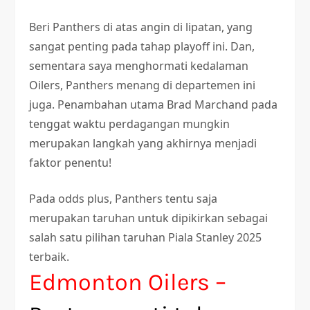
Beri Panthers di atas angin di lipatan, yang
sangat penting pada tahap playoff ini. Dan,
sementara saya menghormati kedalaman
Oilers, Panthers menang di departemen ini
juga. Penambahan utama Brad Marchand pada
tenggat waktu perdagangan mungkin
merupakan langkah yang akhirnya menjadi
faktor penentu!
Pada odds plus, Panthers tentu saja
merupakan taruhan untuk dipikirkan sebagai
salah satu pilihan taruhan Piala Stanley 2025
terbaik.
Edmonton Oilers –