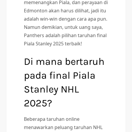
memenangkan Piala, dan perayaan di
Edmonton akan harus dilihat, jadi itu
adalah win-win dengan cara apa pun.
Namun demikian, untuk uang saya,
Panthers adalah pilihan taruhan final
Piala Stanley 2025 terbaik!
Di mana bertaruh
pada final Piala
Stanley NHL
2025?
Beberapa taruhan online
menawarkan peluang taruhan NHL