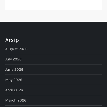
Arsip
August 2026
July 2026
June 2026
May 2026
April 2026
March 2026