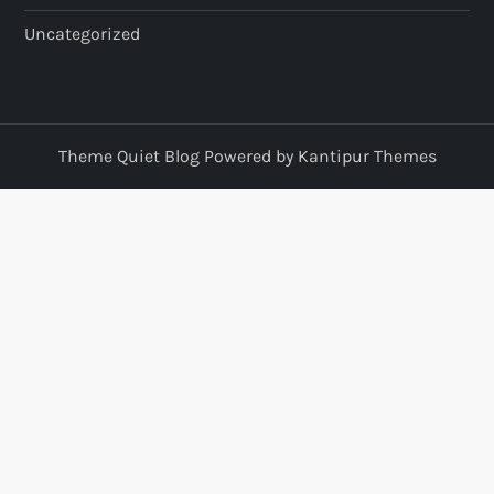
Uncategorized
Theme Quiet Blog Powered by
Kantipur Themes