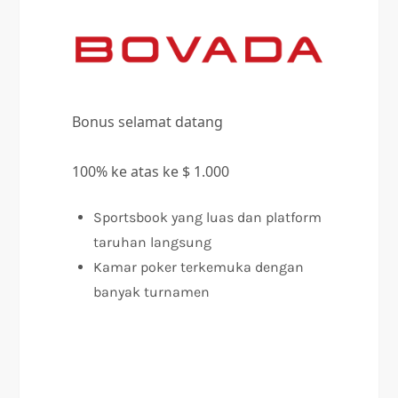
Bonus selamat datang
100%
ke atas
ke
$ 1.000
Sportsbook yang luas dan platform
taruhan langsung
Kamar poker terkemuka dengan
banyak turnamen