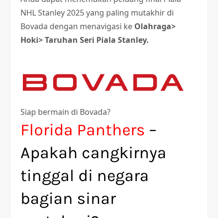
NHL Stanley 2025 yang paling mutakhir di
Bovada dengan menavigasi ke
Olahraga>
Hoki> Taruhan Seri Piala Stanley.
Siap bermain di
Bovada?
Florida Panthers
–
Apakah cangkirnya
tinggal di negara
bagian sinar