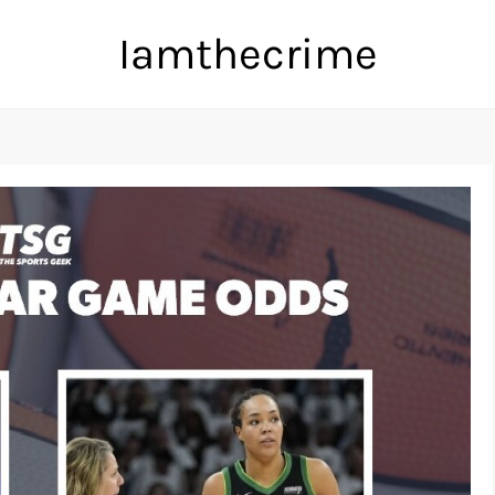
Iamthecrime