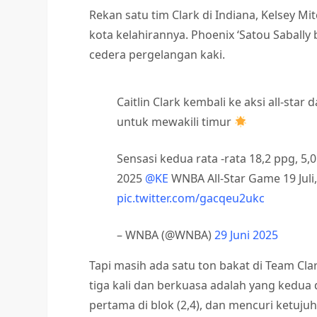
Rekan satu tim Clark di Indiana, Kelsey Mi
kota kelahirannya. Phoenix ‘Satou Sabally
cedera pergelangan kaki.
Caitlin Clark kembali ke aksi all-sta
untuk mewakili timur
Sensasi kedua rata -rata 18,2 ppg, 5
2025
@KE
WNBA All-Star Game 19 Juli
pic.twitter.com/gacqeu2ukc
– WNBA (@WNBA)
29 Juni 2025
Tapi masih ada satu ton bakat di Team Clar
tiga kali dan berkuasa adalah yang kedua 
pertama di blok (2,4), dan mencuri ketujuh