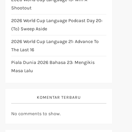
Shootout
2026 World Cup Language Podcast Day 20:
(to) Sweep Aside
2026 World Cup Language 21: Advance To
The Last 16
Piala Dunia 2026 Bahasa 23: Mengikis
Masa Lalu
KOMENTAR TERBARU
No comments to show.