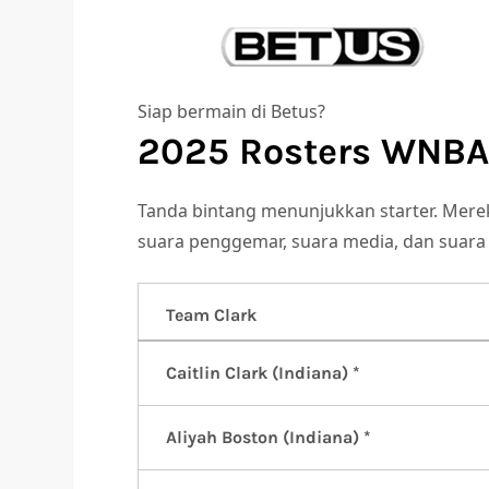
Siap bermain di
Betus?
2025 Rosters WNBA 
Tanda bintang menunjukkan starter. Mere
suara penggemar, suara media, dan suara
Team Clark
Caitlin Clark (Indiana) *
Aliyah Boston (Indiana) *