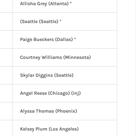
Allisha Grey (Atlanta) *
(Seattle (Seattle) *
Paige Bueckers (Dallas) *
Courtney Williams (Minnesota)
Skylar Diggins (Seattle)
Angel Reese (Chicago) (inj)
Alyssa Thomas (Phoenix)
Kelsey Plum (Los Angeles)