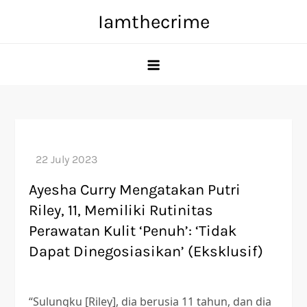
Skip
Iamthecrime
to
content
Ayesha Curry Mengatakan Putri
Riley, 11, Memiliki Rutinitas
Perawatan Kulit ‘Penuh’: ‘Tidak
Dapat Dinegosiasikan’ (Eksklusif)
“Sulungku [Riley], dia berusia 11 tahun, dan dia