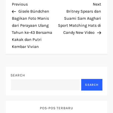
P
Previous
Next
Previous
Next
Post
Post
Gisele Bündchen
Britney Spears dan
o
Bagikan Foto Manis
Suami Sam Asghari
dari Perayaan Ulang
Sport Matching Hats di
s
Tahun ke-43 Bersama
Candy New Video
t
Kakak dan Putri
Kembar Vivian
n
a
v
SEARCH
SEARCH
i
g
POS-POS TERBARU