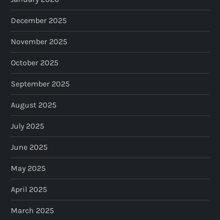
December 2025
November 2025
October 2025
September 2025
August 2025
July 2025
June 2025
May 2025
April 2025
March 2025