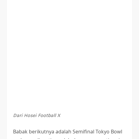
Dari Hosei Football X
Babak berikutnya adalah Semifinal Tokyo Bowl