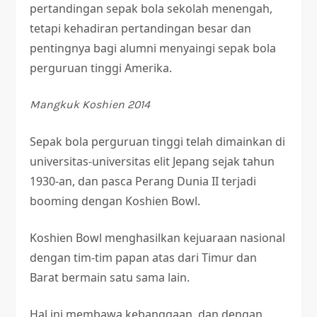
pertandingan sepak bola sekolah menengah,
tetapi kehadiran pertandingan besar dan
pentingnya bagi alumni menyaingi sepak bola
perguruan tinggi Amerika.
Mangkuk Koshien 2014
Sepak bola perguruan tinggi telah dimainkan di
universitas-universitas elit Jepang sejak tahun
1930-an, dan pasca Perang Dunia II terjadi
booming dengan Koshien Bowl.
Koshien Bowl menghasilkan kejuaraan nasional
dengan tim-tim papan atas dari Timur dan
Barat bermain satu sama lain.
Hal ini membawa kebanggaan, dan dengan