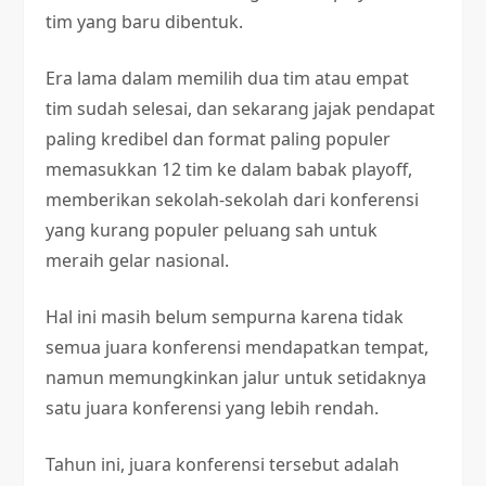
tim yang baru dibentuk.
Era lama dalam memilih dua tim atau empat
tim sudah selesai, dan sekarang jajak pendapat
paling kredibel dan format paling populer
memasukkan 12 tim ke dalam babak playoff,
memberikan sekolah-sekolah dari konferensi
yang kurang populer peluang sah untuk
meraih gelar nasional.
Hal ini masih belum sempurna karena tidak
semua juara konferensi mendapatkan tempat,
namun memungkinkan jalur untuk setidaknya
satu juara konferensi yang lebih rendah.
Tahun ini, juara konferensi tersebut adalah