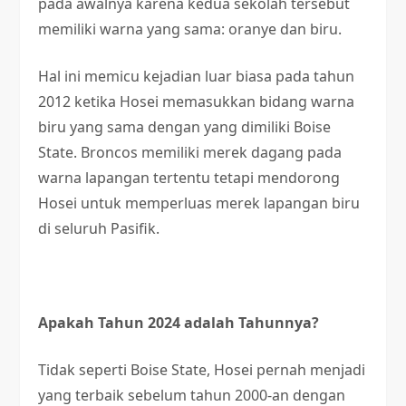
pada awalnya karena kedua sekolah tersebut
memiliki warna yang sama: oranye dan biru.
Hal ini memicu kejadian luar biasa pada tahun
2012 ketika Hosei memasukkan bidang warna
biru yang sama dengan yang dimiliki Boise
State. Broncos memiliki merek dagang pada
warna lapangan tertentu tetapi mendorong
Hosei untuk memperluas merek lapangan biru
di seluruh Pasifik.
Apakah Tahun 2024 adalah Tahunnya?
Tidak seperti Boise State, Hosei pernah menjadi
yang terbaik sebelum tahun 2000-an dengan