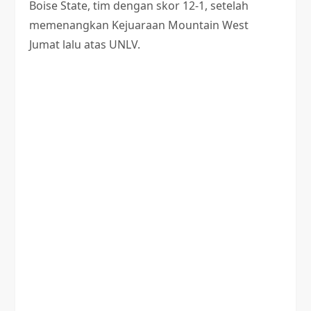
Boise State, tim dengan skor 12-1, setelah
memenangkan Kejuaraan Mountain West
Jumat lalu atas UNLV.