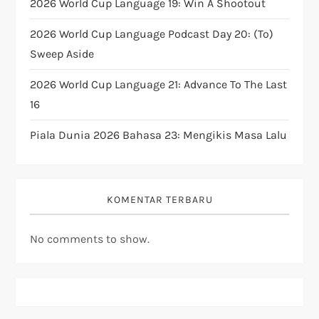
2026 World Cup Language 19: Win A Shootout
t
2026 World Cup Language Podcast Day 20: (to)
i
Sweep Aside
o
2026 World Cup Language 21: Advance To The Last
16
n
Piala Dunia 2026 Bahasa 23: Mengikis Masa Lalu
KOMENTAR TERBARU
No comments to show.