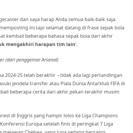
gecaster dan saya harap Anda semua baik-baik saja.
emposting ini tapi selamat datang di frase sepak bola
hat kembali beberapa bahasa sepak bola dari akhir
uk mengakhiri harapan tim lain
‘.
r (dari penggemar Arsenal)
 2024-25 telah berakhir – tidak ada lagi pertandingan
ki jendela transfer atau Piala Dunia Antarklub FIFA di
embali beberapa cerita dari akhir pekan terakhir musim
rest di Inggris yang hampir lolos ke Liga Champions
Konferensi Europa setelah finis di peringkat 7 Liga
a melawan Chelsea, yang juga sedang bersaing