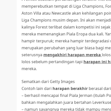
memperebutkan tempat di Liga Champions, F
Aston Villa atau Newcastle akan kehilangan poi
Liga Champions musim depan. Ini akan menjadi
kalinya Forest terlibat dalam kompetisi ini se
mereka memenangkan Piala Eropa dua kali. Yan
hampir terpuruk; mereka hampir terdegradasi mus
merupakan perubahan yang luar biasa bagi me
seterusnya
mengakhiri harapan mereka
lolo
lolos sebelum pertandingan tapi
harapan ini h
mereka.
Sematkan dari Getty Images
Contoh lain dari
harapan berakhir
berasal dari
– berhasil mencapai final Piala Jerman (itulah P
bahkan mengalahkan juara bertahan Leverkusen
– namun sayangnya mereka tidak mampu mengala