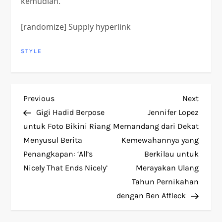
kemudian.
[randomize] Supply hyperlink
STYLE
P
Previous
Next
Previous
Next
Post
Post
Gigi Hadid Berpose
Jennifer Lopez
o
untuk Foto Bikini Riang
Memandang dari Dekat
Menyusul Berita
Kemewahannya yang
s
Penangkapan: ‘All’s
Berkilau untuk
t
Nicely That Ends Nicely’
Merayakan Ulang
Tahun Pernikahan
n
dengan Ben Affleck
a