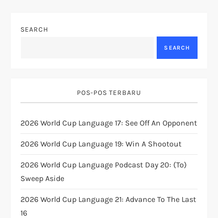
v
SEARCH
i
SEARCH
g
a
POS-POS TERBARU
t
2026 World Cup Language 17: See Off An Opponent
i
2026 World Cup Language 19: Win A Shootout
o
2026 World Cup Language Podcast Day 20: (to)
n
Sweep Aside
2026 World Cup Language 21: Advance To The Last
16