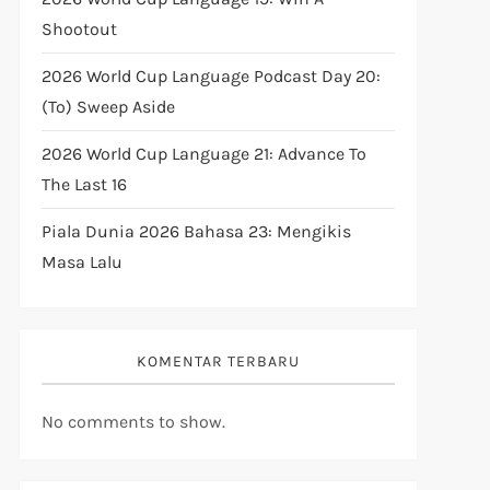
Shootout
2026 World Cup Language Podcast Day 20:
(to) Sweep Aside
2026 World Cup Language 21: Advance To
The Last 16
Piala Dunia 2026 Bahasa 23: Mengikis
Masa Lalu
KOMENTAR TERBARU
No comments to show.