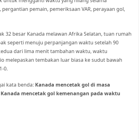
ak untuk mengganti waktu yang hilang selama
, pergantian pemain, pemeriksaan VAR, perayaan gol,
 32 besar Kanada melawan Afrika Selatan, tuan rumah
k seperti menuju perpanjangan waktu setelah 90
kedua dari lima menit tambahan waktu, waktu
o melepaskan tembakan luar biasa ke sudut bawah
-0.
ai kata benda:
Kanada mencetak gol di masa
;
Kanada mencetak gol kemenangan pada waktu