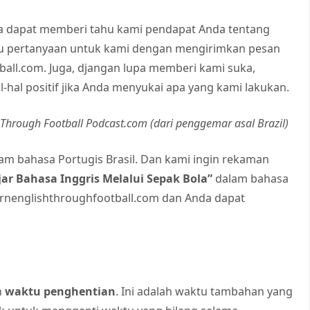
da dapat memberi tahu kami pendapat Anda tentang
au pertanyaan untuk kami dengan mengirimkan pesan
ball.com.
Juga, d
jangan lupa memberi kami suka,
l-hal positif jika Anda menyukai apa yang kami lakukan.
Through Football Podcast.com (dari penggemar asal Brazil)
alam bahasa Portugis Brasil. Dan
kami ingin rekaman
r Bahasa Inggris Melalui Sepak Bola”
dalam bahasa
rnenglishthroughfootball.com dan Anda dapat
h
waktu penghentian
. Ini adalah waktu tambahan yang