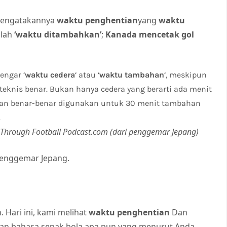
mengatakannya
waktu penghentian
yang
waktu
alah
‘waktu ditambahkan’
;
Kanada mencetak gol
engar ‘
waktu cedera
‘ atau ‘
waktu tambahan
‘, meskipun
a teknis benar. Bukan hanya cedera yang berarti ada menit
an benar-benar digunakan untuk 30 menit tambahan
.
 Through Football Podcast.com (dari penggemar Jepang)
 penggemar Jepang.
 Hari ini, kami melihat
waktu penghentian
Dan
kan bahasa sepak bola apa pun yang menurut Anda