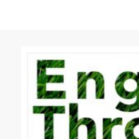
Skip
to
content