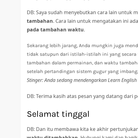
DB: Saya sudah menyebutkan cara lain untuk 
tambahan
. Cara lain untuk mengatakan ini ad
pada tambahan waktu
.
Sekarang lebih jarang, Anda mungkin juga mend
tidak satupun dari istilah-istilah ini yang secar
tambahan dalam permainan, dan waktu tambah
setelah pertandingan sistem gugur yang imbang
Stinger: Anda sedang mendengarkan Learn English
DB: Terima kasih atas pesan yang datang dari
Selamat tinggal
DB: Dan itu membawa kita ke akhir pertunjukan.
waktu ditambahkan
. Hubungi kami dan bagi