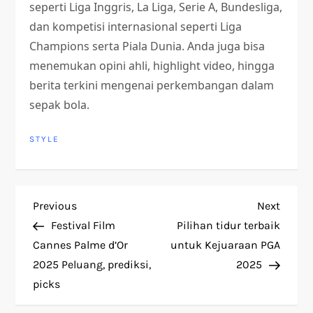
seperti Liga Inggris, La Liga, Serie A, Bundesliga,
dan kompetisi internasional seperti Liga
Champions serta Piala Dunia. Anda juga bisa
menemukan opini ahli, highlight video, hingga
berita terkini mengenai perkembangan dalam
sepak bola.
STYLE
P
Previous
Next
Previous
Next
Post
Post
Festival Film
Pilihan tidur terbaik
o
Cannes Palme d’Or
untuk Kejuaraan PGA
2025 Peluang, prediksi,
2025
s
picks
t