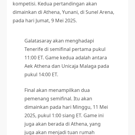
kompetisi. Kedua pertandingan akan
dimainkan di Athena, Yunani, di Sunel Arena,
pada hari Jumat, 9 Mei 2025.
Galatasaray akan menghadapi
Tenerife di semifinal pertama pukul
11:00 ET. Game kedua adalah antara
Aek Athena dan Unicaja Malaga pada
pukul 14:00 ET.
Final akan menampilkan dua
pemenang semifinal. Itu akan
dimainkan pada hari Minggu, 11 Mei
2025, pukul 1:00 siang ET. Game ini
juga akan berada di Athena, yang
juga akan menjadi tuan rumah