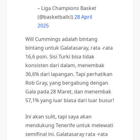
– Liga Champions Basket
(@basketballcl)
28 April
2025
Will Cummings adalah bintang
bintang untuk Galatasaray, rata -rata
16,6 poin. Sisi Turki bisa tidak
konsisten dari dalam, menembak
36,6% dari lapangan. Tapi perhatikan
Rob Gray, yang bergabung dengan
Gala pada 28 Maret, dan menembak
57,1% yang luar biasa dari luar busur!
Ini akan sulit, tapi saya akan
mendukung Tenerife untuk melewati
semifinal ini. Galatasaray rata -rata