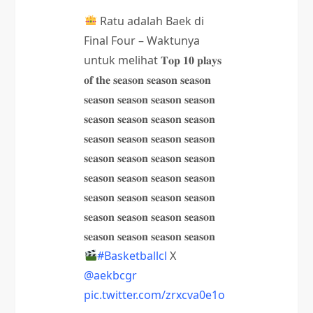
Ratu adalah Baek di
Final Four – Waktunya
untuk melihat 𝐓𝐨𝐩 𝟏𝟎 𝐩𝐥𝐚𝐲𝐬
𝐨𝐟 𝐭𝐡𝐞 𝐬𝐞𝐚𝐬𝐨𝐧 𝐬𝐞𝐚𝐬𝐨𝐧 𝐬𝐞𝐚𝐬𝐨𝐧
𝐬𝐞𝐚𝐬𝐨𝐧 𝐬𝐞𝐚𝐬𝐨𝐧 𝐬𝐞𝐚𝐬𝐨𝐧 𝐬𝐞𝐚𝐬𝐨𝐧
𝐬𝐞𝐚𝐬𝐨𝐧 𝐬𝐞𝐚𝐬𝐨𝐧 𝐬𝐞𝐚𝐬𝐨𝐧 𝐬𝐞𝐚𝐬𝐨𝐧
𝐬𝐞𝐚𝐬𝐨𝐧 𝐬𝐞𝐚𝐬𝐨𝐧 𝐬𝐞𝐚𝐬𝐨𝐧 𝐬𝐞𝐚𝐬𝐨𝐧
𝐬𝐞𝐚𝐬𝐨𝐧 𝐬𝐞𝐚𝐬𝐨𝐧 𝐬𝐞𝐚𝐬𝐨𝐧 𝐬𝐞𝐚𝐬𝐨𝐧
𝐬𝐞𝐚𝐬𝐨𝐧 𝐬𝐞𝐚𝐬𝐨𝐧 𝐬𝐞𝐚𝐬𝐨𝐧 𝐬𝐞𝐚𝐬𝐨𝐧
𝐬𝐞𝐚𝐬𝐨𝐧 𝐬𝐞𝐚𝐬𝐨𝐧 𝐬𝐞𝐚𝐬𝐨𝐧 𝐬𝐞𝐚𝐬𝐨𝐧
𝐬𝐞𝐚𝐬𝐨𝐧 𝐬𝐞𝐚𝐬𝐨𝐧 𝐬𝐞𝐚𝐬𝐨𝐧 𝐬𝐞𝐚𝐬𝐨𝐧
𝐬𝐞𝐚𝐬𝐨𝐧 𝐬𝐞𝐚𝐬𝐨𝐧 𝐬𝐞𝐚𝐬𝐨𝐧 𝐬𝐞𝐚𝐬𝐨𝐧
#Basketballcl
X
@aekbcgr
pic.twitter.com/zrxcva0e1o