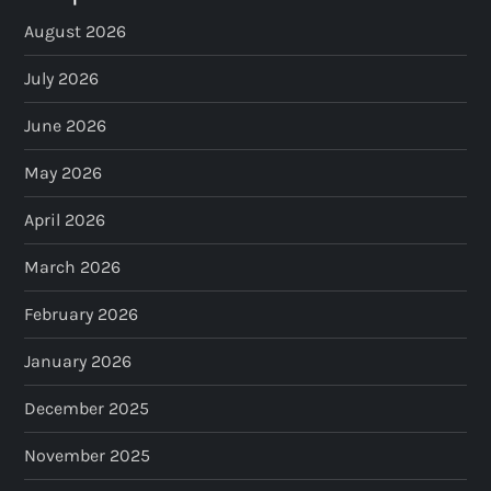
August 2026
July 2026
June 2026
May 2026
April 2026
March 2026
February 2026
January 2026
December 2025
November 2025