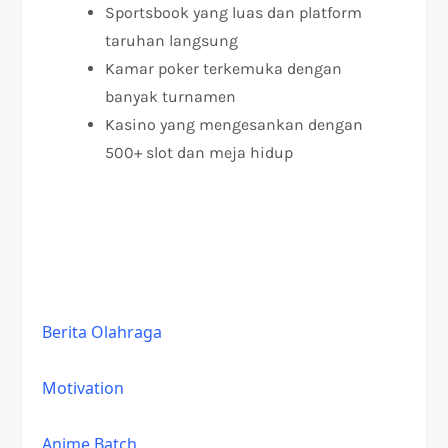
Sportsbook yang luas dan platform
taruhan langsung
Kamar poker terkemuka dengan
banyak turnamen
Kasino yang mengesankan dengan
500+ slot dan meja hidup
Berita Olahraga
Motivation
Anime Batch