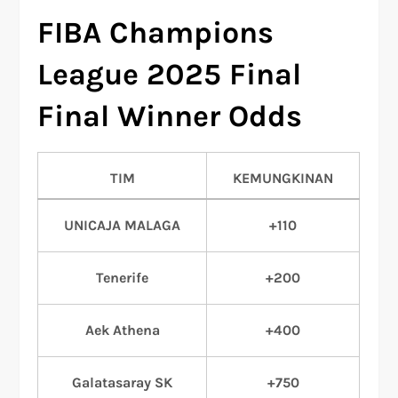
FIBA Champions
League 2025 Final
Final Winner Odds
TIM
KEMUNGKINAN
UNICAJA MALAGA
+110
Tenerife
+200
Aek Athena
+400
Galatasaray SK
+750