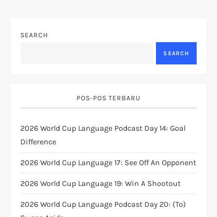
n
SEARCH
a
SEARCH
v
i
POS-POS TERBARU
g
2026 World Cup Language Podcast Day 14: Goal
a
Difference
t
2026 World Cup Language 17: See Off An Opponent
i
2026 World Cup Language 19: Win A Shootout
o
2026 World Cup Language Podcast Day 20: (to)