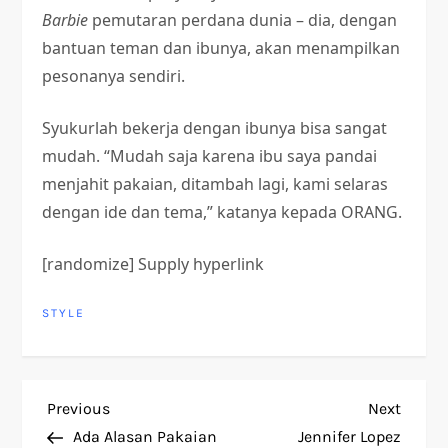
Barbie
pemutaran perdana dunia – dia, dengan
bantuan teman dan ibunya, akan menampilkan
pesonanya sendiri.
Syukurlah bekerja dengan ibunya bisa sangat
mudah. “Mudah saja karena ibu saya pandai
menjahit pakaian, ditambah lagi, kami selaras
dengan ide dan tema,” katanya kepada ORANG.
[randomize] Supply hyperlink
STYLE
P
Previous
Next
Previous
Next
Post
Post
Ada Alasan Pakaian
Jennifer Lopez