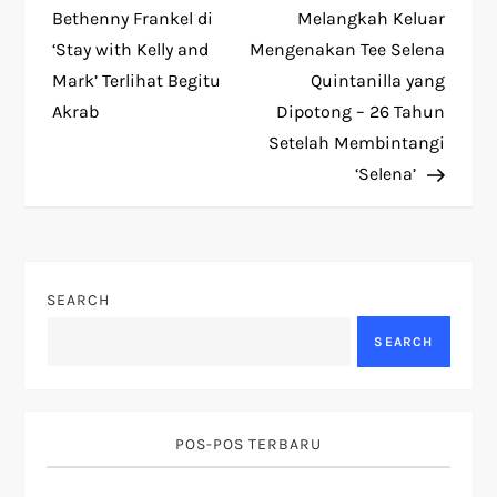
o
Bethenny Frankel di
Melangkah Keluar
‘Stay with Kelly and
Mengenakan Tee Selena
s
Mark’ Terlihat Begitu
Quintanilla yang
t
Akrab
Dipotong – 26 Tahun
Setelah Membintangi
n
‘Selena’
a
v
SEARCH
i
SEARCH
g
a
POS-POS TERBARU
t